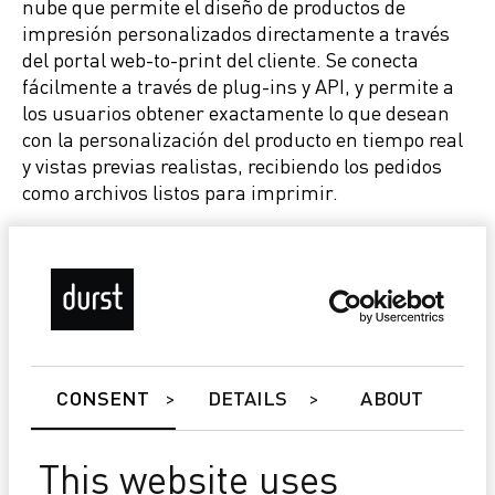
nube que permite el diseño de productos de
impresión personalizados directamente a través
del portal web-to-print del cliente. Se conecta
fácilmente a través de plug-ins y API, y permite a
los usuarios obtener exactamente lo que desean
con la personalización del producto en tiempo real
y vistas previas realistas, recibiendo los pedidos
como archivos listos para imprimir.
Serge Clauss, Product Manager de Durst Software
& Solutions, dijo: "Es un honor para nosotros
recibir este premio. Es un reconocimiento más a la
calidad de nuestros productos y al compromiso de
nuestros expertos".
CONSENT
DETAILS
ABOUT
Los premios de la Asociación EDP reconocen la
mejor innovación tecnológica dentro de las
This website uses
diferentes categorías: impresión digital, edición y