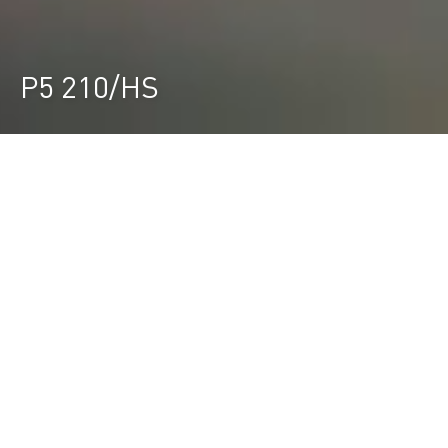
P5 210/HS
Durst Group
>
Buscador de productos
>
P5 210/HS
La impresora híbrida que eleva la
eficiencia en su ciclo de producción.
La P5 210 es la solución híbrida para impresión de
bobinas y planchas de hasta 2.1 m y alcanza, en la
versión High Speed (HS), una productividad de
hasta 568 m²/h (6,113 sq.ft/h). Los cambios rápidos
de materiales, el fácil mantenimiento y la total
seguridad hacen que el proceso de impresión sea