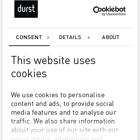
LFP & GRAPHICS
CONSENT
DETAILS
ABOUT
Creado por impresores para impresores, Lift ERP se ha
diseñado teniendo en cuenta su negocio específico de
impresión gráfica y multifuncional.
This website uses
cookies
We use cookies to personalise
MÁS INFORMACIÓN
content and ads, to provide social
media features and to analyse our
traffic. We also share information
about your use of our site with our
social media, advertising and