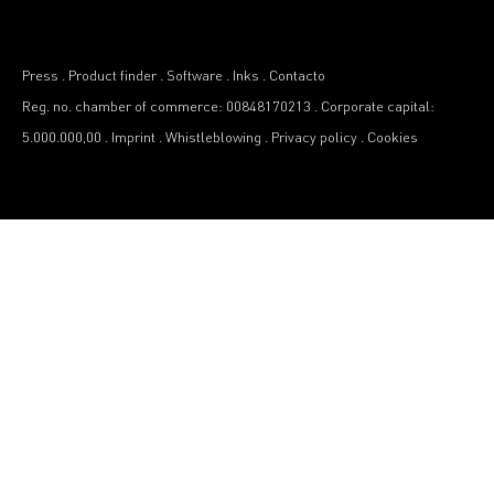
Press
.
Product finder
.
Software
.
Inks
.
Contacto
Reg. no. chamber of commerce: 00848170213
.
Corporate capital:
5.000.000,00
.
Imprint
.
Whistleblowing
.
Privacy policy
.
Cookies
¡SÉ EL PRIMERO EN SABERLO!
Me gustaría estar al día
SUBSCRIBIR