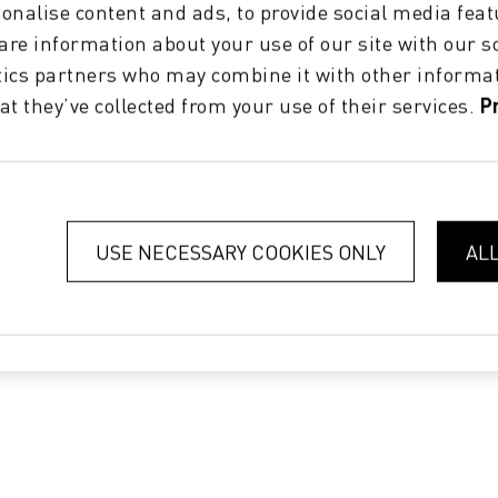
onalise content and ads, to provide social media feat
hare information about your use of our site with our s
LABELS
tics partners who may combine it with other informat
La produzione di etichette digitali
at they’ve collected from your use of their services.
P
può essere facilmente gestita con
Lift ERP.
Aggiungete la stampa di etichette
alla vostra attività!
USE NECESSARY COOKIES ONLY
AL
SCOPRI DI PIÙ