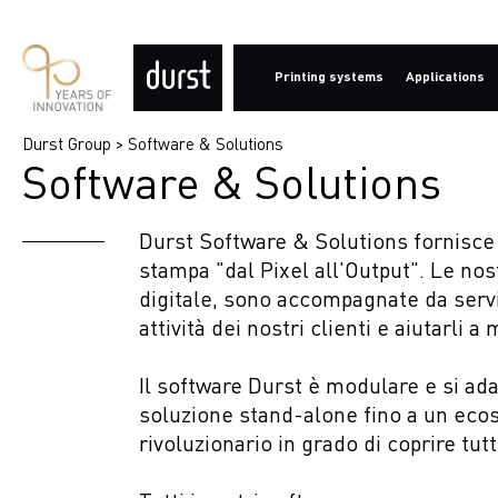
Printing systems
Applications
Durst Group
>
Software & Solutions
Software & Solutions
Large Format
Large Format
Large Format
Software overview
Durst Group
Soft Signage & Fabrics
Textile
Labels
ERP / MIS
Durst in the world
Textile
Labels
Corrugated
Web to Print
Fornitori
Durst Software & Solutions fornisce 
Ecommerce
Labels
Ceramics
History
stampa "dal Pixel all'Output". Le no
Web to Print
Ceramics
Corrugated
Sustainability
digitale, sono accompagnate da servi
Editor
Corrugated
attività dei nostri clienti e aiutarli a
Prepress &
Production
Data &
Il software Durst è modulare e si ada
Transparency
soluzione stand-alone fino a un ec
rivoluzionario in grado di coprire tutti