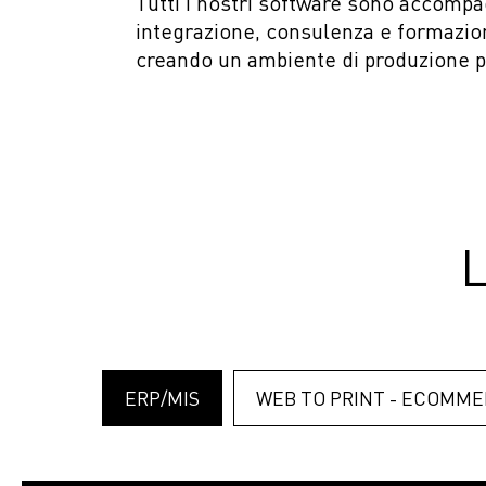
Tutti i nostri software sono accompagn
Find printing system
Find application
Find ink
integrazione, consulenza e formazione
creando un ambiente di produzione p
ERP/MIS
WEB TO PRINT - ECOMM