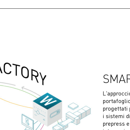
SMAR
L'approcci
portafogli
progettati
i sistemi 
prepress e