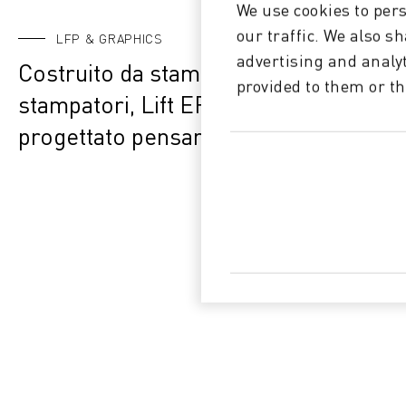
We use cookies to pers
our traffic. We also s
LFP & GRAPHICS
advertising and analy
Costruito da stampatori per
provided to them or th
stampatori, Lift ERP è stato
progettato pensando alla tua attività
di stampa di grande formato.