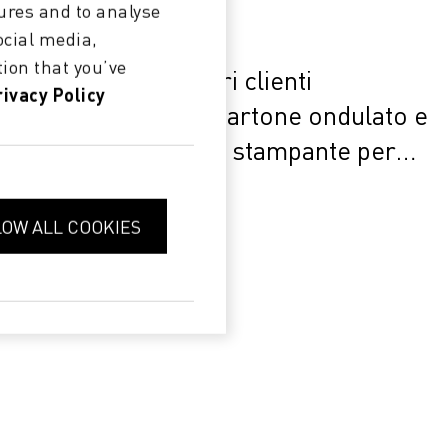
ures and to analyse
ocial media,
CORRUGATED
ion that you’ve
Coinvolgete i vostri clienti
rivacy Policy
dell'industria del cartone ondulato e
integrate la vostra stampante per
cartone ondulato con Lift ERP nel
vostro impianto di produzione.
LOW ALL COOKIES