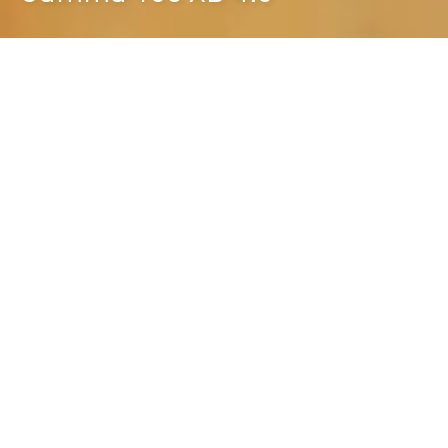
Durst Group
>
Buscador de productos
>
Gamma 108 XD 4.0
Gamma 108 XD 4.0 - Impresora digital
single-pass para decoración sobre
anchos de impresión de hasta 1000
mm
DISEÑO INNOVADOR
En comparación con las anteriores impresoras
Gamma, la serie Gamma XD presenta un diseño
nuevo e innovador con nuevas tecnologías que han
mejorado significativamente su rendimiento. Esta
nueva serie de impresoras digitales para tintas
cerámicas pigmentadas es el resultado de los años