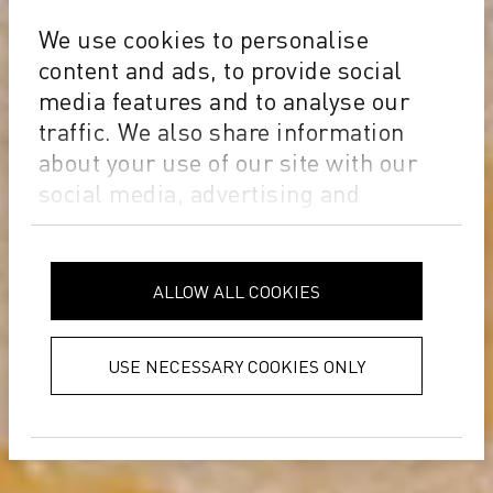
We use cookies to personalise
content and ads, to provide social
media features and to analyse our
traffic. We also share information
about your use of our site with our
social media, advertising and
analytics partners who may combine
it with other information that you’ve
provided to them or that they’ve
ALLOW ALL COOKIES
collected from your use of their
services.
Privacy Policy
USE NECESSARY COOKIES ONLY