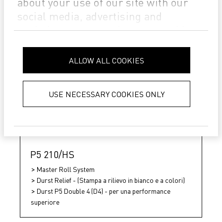
about your use of our site with our
social media, advertising and
analytics partners who may combine
it with other information that you’ve
provided to them or that they’ve
ALLOW ALL COOKIES
collected from your use of their
services.
Privacy Policy
USE NECESSARY COOKIES ONLY
P5 210/HS
Master Roll System
Durst Relief - (Stampa a rilievo in bianco e a colori)
Durst P5 Double 4 (D4) - per una performance
superiore