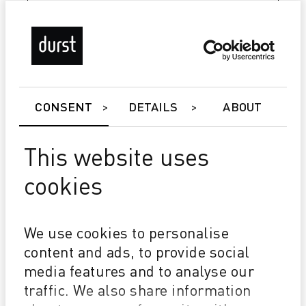
CONSENT
DETAILS
ABOUT
This website uses
cookies
P5 350/HS
We use cookies to personalise
Master Roll System
content and ads, to provide social
Durst Relief - (Stampa a rilievo in bianco e a colori)
media features and to analyse our
Durst P5 Double 4 (D4) - per una performance
superiore
traffic. We also share information