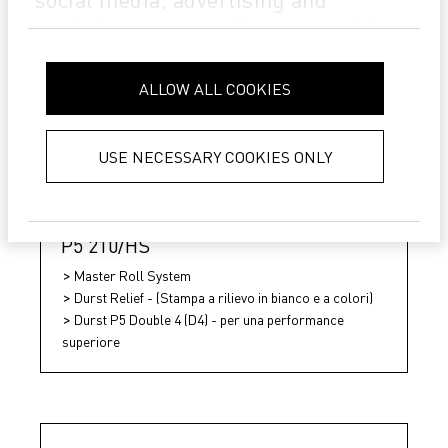
analytics partners who may combine
it with other information that you’ve
provided to them or that they’ve
ALLOW ALL COOKIES
collected from your use of their
services.
Privacy Policy
USE NECESSARY COOKIES ONLY
P5 210/HS
Master Roll System
Durst Relief - (Stampa a rilievo in bianco e a colori)
Durst P5 Double 4 (D4) - per una performance
superiore