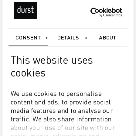
CONSENT
DETAILS
ABOUT
This website uses
cookies
P5 350/HS
Master Roll System
We use cookies to personalise
Durst Relief - (Stampa a rilievo in bianco e a colori)
Durst P5 Double 4 (D4) - per una performance
content and ads, to provide social
superiore
media features and to analyse our
traffic. We also share information
about your use of our site with our
social media, advertising and