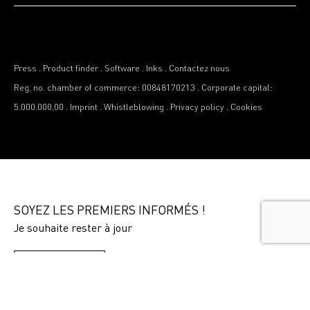
Press
.
Product finder
.
Software
.
Inks
.
Contactez nous
Reg. no. chamber of commerce: 00848170213
.
Corporate capital:
5.000.000,00
.
Imprint
.
Whistleblowing
.
Privacy policy
.
Cookies
SOYEZ LES PREMIERS INFORMÉS !
Je souhaite rester à jour
S’INSCRIRE