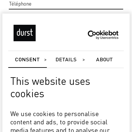
CONSENT
DETAILS
ABOUT
SOYEZ LE PREMIER À SAVOIR!
This website uses
Je souhaite rester à jour et
autorise Durst à m'envoyer les
cookies
bulletins d'information, le
matériel de marketing et/ou
d'information conformément à la
We use cookies to personalise
loi applicable.
content and ads, to provide social
media features and to analyse our