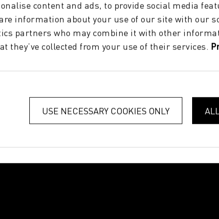
onalise content and ads, to provide social media feat
hare information about your use of our site with our s
tics partners who may combine it with other informat
at they’ve collected from your use of their services.
P
test ARIAN
P5 SMP
La
TM
USE NECESSARY COOKIES ONLY
AL