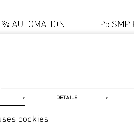
 ¾ AUTOMATION
P5 SMP
ouleaux pour lʼalimentation manuelle
Unité dʼali
mpilage Multiflex
Unité dʼemp
DETAILS
uses cookies