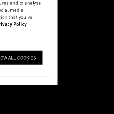
ures and to analyse
ocial media,
ion that you’ve
rivacy Policy
unch Event
LOW ALL COOKIES