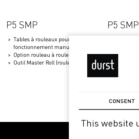
P5 SMP
P5 SMP
Tables à rouleaux pour
Table à r
fonctionnement manuel
Unité dʼe
Option rouleau à rouleau
Outil Master Roll (rouleau)
CONSENT
This website 