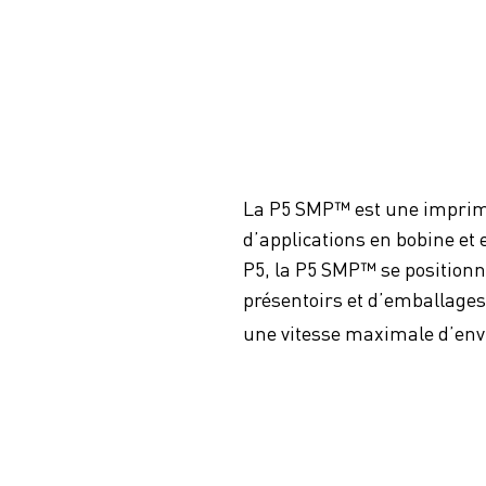
La P5 SMP™ est une imprim
dʼapplications en bobine et 
P5, la P5 SMP™ se positionn
présentoirs et dʼemballages 
une vitesse maximale dʼenv