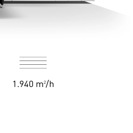
1.940 m
/h
2