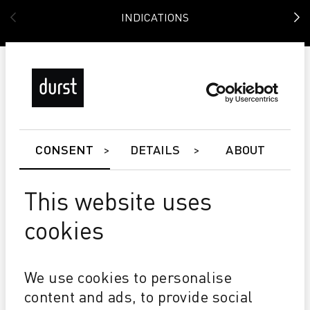
INDICATIONS
CONSENT
DETAILS
ABOUT
This website uses
cookies
Rho 163 TS/HS
We use cookies to personalise
3M™ MCS™ garantie
content and ads, to provide social
3M Encres jet d'encre Traffic sign Uv