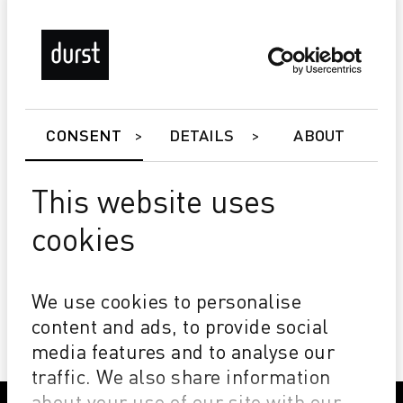
CONSENT
DETAILS
ABOUT
This website uses
cookies
Alpha DyeSub Edition
Grande brillance et finesse du grain
séchage optimale
We use cookies to personalise
Très grand gamut de couleur
content and ads, to provide social
media features and to analyse our
traffic. We also share information
about your use of our site with our