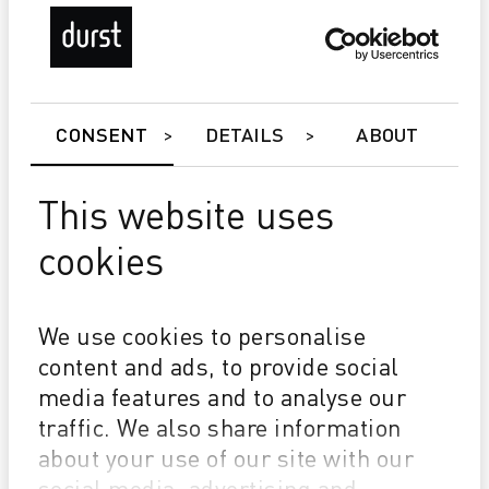
CONSENT
DETAILS
ABOUT
This website uses
cookies
P5 350/HS
Master Roll System
We use cookies to personalise
Durst Relief - (Stampa a rilievo in bianco e a colori)
Durst P5 Double 4 (D4) - per una performance
content and ads, to provide social
superiore
media features and to analyse our
traffic. We also share information
about your use of our site with our
social media, advertising and