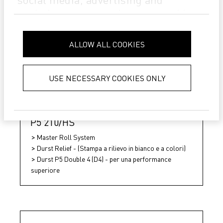
analytics partners who may combine
it with other information that you’ve
provided to them or that they’ve
ALLOW ALL COOKIES
collected from your use of their
services.
Privacy Policy
USE NECESSARY COOKIES ONLY
P5 210/HS
Master Roll System
Durst Relief - (Stampa a rilievo in bianco e a colori)
Durst P5 Double 4 (D4) - per una performance
superiore