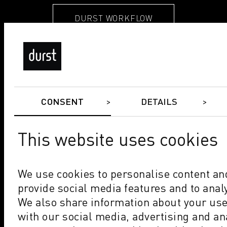
DURST WORKFLOW
CONSENT
DETAILS
Quality Made in Durst.
This website uses cookies
Reinhard Moser
Project Manager, P5 X
We use cookies to personalise content and
provide social media features and to analy
We also share information about your use 
COMPANY
with our social media, advertising and an