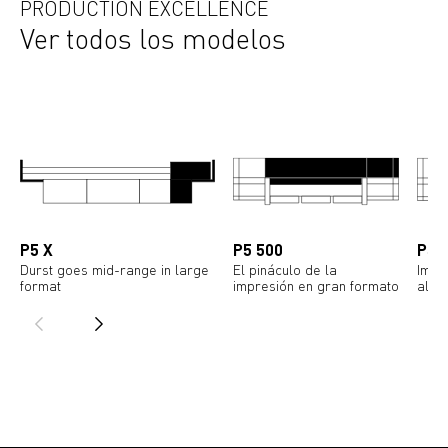
PRODUCTION EXCELLENCE
Ver todos los modelos
P5 X
P5 500
P5 
Durst goes mid-range in large
El pináculo de la
Impr
format
impresión en gran formato
alta 