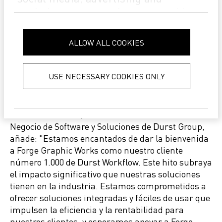
tiempo de inactividad, y proporcionar un análisis
analytics partners who may combine
detallado del impacto de los trabajos urgentes o los
it with other information that you’ve
cambios en los plazos de los clientes. Además, la
provided to them or that they’ve
retroalimentación en tiempo real sobre el coste del
ALLOW ALL COOKIES
trabajo a nivel de proyecto reducirá la mano de
collected from your use of their
obra de compra, asegurando que los materiales y
services.
Privacy Policy
los artículos de pedidos especiales se obtengan de
USE NECESSARY COOKIES ONLY
manera rápida y eficiente.
Michael Deflorian, Director de la Unidad de
Negocio de Software y Soluciones de Durst Group,
añade: "Estamos encantados de dar la bienvenida
a Forge Graphic Works como nuestro cliente
número 1.000 de Durst Workflow. Este hito subraya
el impacto significativo que nuestras soluciones
tienen en la industria. Estamos comprometidos a
ofrecer soluciones integradas y fáciles de usar que
impulsen la eficiencia y la rentabilidad para
nuestros clientes, y esperamos apoyar a Forge