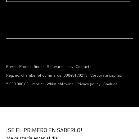
Press
.
Product finder
.
Software
.
Inks
.
Contacto
Reg. no. chamber of commerce: 00848170213
.
Corporate capital:
5.000.000,00
.
Imprint
.
Whistleblowing
.
Privacy policy
.
Cookies
¡SÉ EL PRIMERO EN SABERLO!
Me gustaría estar al día