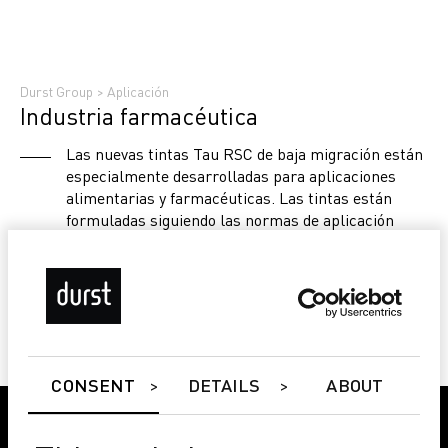
Durst Group
>
Aplicación
Industria farmacéutica
Las nuevas tintas Tau RSC de baja migración están
especialmente desarrolladas para aplicaciones
alimentarias y farmacéuticas. Las tintas están
formuladas siguiendo las normas de aplicación
común y se prueban y homologan en laboratorios
independientes. Disponibles en CMYK, naranja,
azul y blanco, ofrecen una excelente calidad de
impresión.
CONSENT
DETAILS
ABOUT
7 COLORES PROCESADOS CMYK OB W