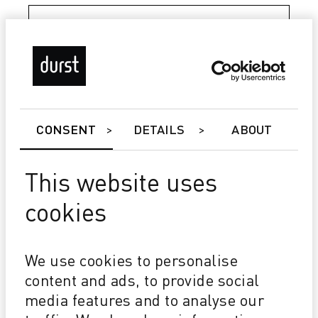
CONSENT
DETAILS
ABOUT
This website uses
Tau 340 RSC E
cookies
PREPARADA PARA EL FUTURO Velocidad, anchura
de impresión y colores de adición al proceso
actualizables
We use cookies to personalise
COSTE DE PROPIEDAD COMPETITIVO Inversión
ajustada Bajo consumo de tinta
content and ads, to provide social
LA MEJOR DE SU CLASE 1200x1200 dpi @ 2 pl
media features and to analyse our
Blanco de alta opacidad