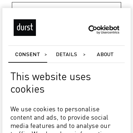
CONSENT
DETAILS
ABOUT
This website uses
Tau 340 RSC E
cookies
PREPARADA PARA EL FUTURO Velocidad, anchura
de impresión y colores de adición al proceso
actualizables
We use cookies to personalise
COSTE DE PROPIEDAD COMPETITIVO Inversión
ajustada Bajo consumo de tinta
content and ads, to provide social
LA MEJOR DE SU CLASE 1200x1200 dpi @ 2 pl
media features and to analyse our
Blanco de alta opacidad