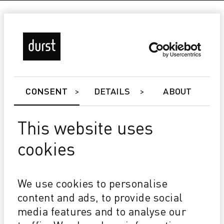
CONSENT
DETAILS
ABOUT
This website uses
cookies
Alpha Wallpaper Edition
Concepito per produzioni 24/7
We use cookies to personalise
8 colori con ottima resistenza cromatica ed allo
sfregamento
content and ads, to provide social
Inchiostri base acqua per un aspetto naturale delle
media features and to analyse our
stampe