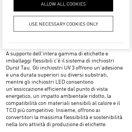
provided to them or that they’ve
ALLOW ALL COOKIES
collected from your use of their
services.
Privacy Policy
USE NECESSARY COOKIES ONLY
Un ecosistema di produzione
completo
A supporto dell'intera gamma di etichette e
imballaggi flessibili c'è il sistema di inchiostri
Durst Tau. Gli inchiostri UV 3 offrono un'adesione
e una durata superiori su diversi substrati,
mentre gli inchiostri LED consentono
un'essiccazione efficiente dal punto di vista
energetico, un impatto ambientale ridotto, la
compatibilità con materiali sensibili al calore e il
TCO più competitivo. Insieme, offrono ai
convertitori la massima flessibilità e sostenibilità
nella loro attività di produzione di etichette.