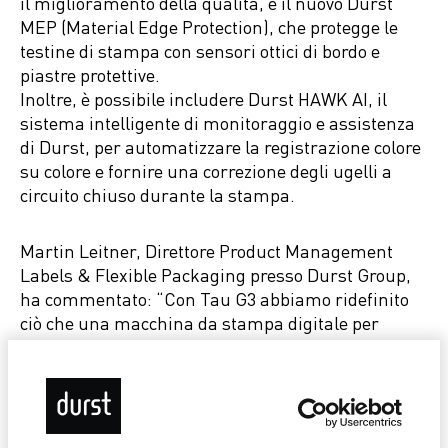
il miglioramento della qualità, e il nuovo Durst
MEP (Material Edge Protection), che protegge le
testine di stampa con sensori ottici di bordo e
piastre protettive.
Inoltre, è possibile includere Durst HAWK AI, il
sistema intelligente di monitoraggio e assistenza
di Durst, per automatizzare la registrazione colore
su colore e fornire una correzione degli ugelli a
circuito chiuso durante la stampa.
Martin Leitner, Direttore Product Management
Labels & Flexible Packaging presso Durst Group,
ha commentato: “Con Tau G3 abbiamo ridefinito
ciò che una macchina da stampa digitale per
etichette può realizzare. Combinando getto
d'inchiostro ad alta risoluzione, automazione
intelligente e opzioni di inchiostro flessibili,
forniamo ai convertitori gli strumenti necessari
per gestire sia le tirature brevi di oggi che le