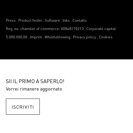
Press
.
Product finder
.
Software
.
Inks
.
Contatto
Reg. no. chamber of commerce: 00848170213
.
Corporate capital:
5.000.000,00
.
Imprint
.
Whistleblowing
.
Privacy policy
.
Cookies
SII IL PRIMO A SAPERLO!
Vorrei rimanere aggiornato
ISCRIVITI