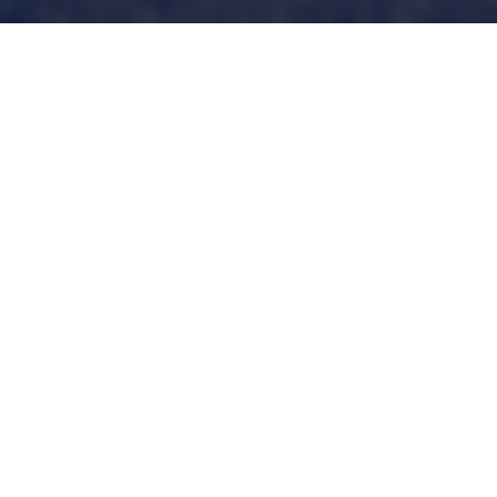
Durst Group
>
Segments
>
Durst - Applicazioni industriali per la
stampa di tessuti e carta da parati.
Durst - Applicazioni industriali per la
stampa di tessuti e carta da parati.
Per gli stampatori tessili con i più alti requisiti di
qualità che lavorano nella moda, nell'abbigliamento
casual e sportivo, nei tessuti per la casa, nella
carta da parati e nel soft signage, la linea di
prodotti Alpha offre la massima produttività,
stabilità di processo e redditività. L'approccio pixel-
to-output di Durst combina in modo unico
macchine da stampa eccellenti, tecnologie di
inchiostro sostenibili, know-how applicativo e
software sviluppati ad hoc.