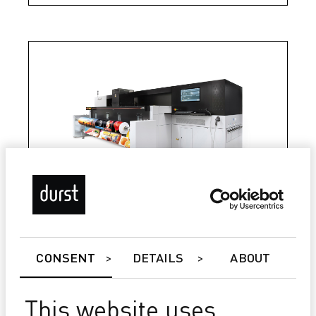
P5 TEX iSUB
Consumo energetico ridotto
CONSENT
DETAILS
ABOUT
Unità di cucito/puntatura
Multiroll
This website uses