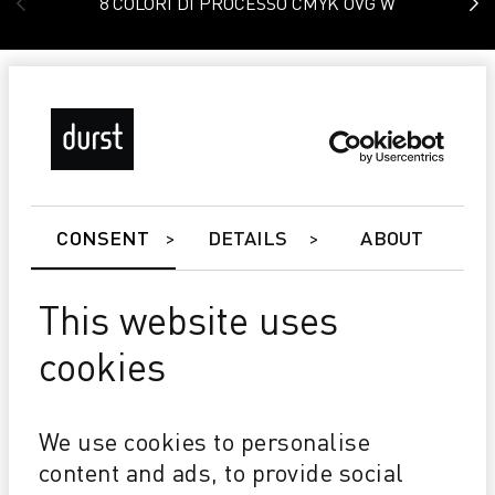
8 COLORI DI PROCESSO CMYK OVG W
CONSENT
DETAILS
ABOUT
This website uses
cookies
Tau 340 RSC E
A PROVA DI FUTURO Velocità, larghezza di stampa e
We use cookies to personalise
colori di processo aggiornabili
content and ads, to provide social
TCO VANTAGGIOSO Investimento conveniente Basso