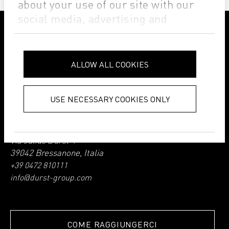
about your use of our site with our
social media, advertising and
analytics partners who may combine
it with other information that you’ve
SEGUI DURST GROUP SUI SOCIAL
provided to them or that they’ve
ALLOW ALL COOKIES
collected from your use of their
services.
Privacy Policy
USE NECESSARY COOKIES ONLY
Durst Group SPA
Via Julius Durst 4
39042 Bressanone, Italia
+39 0472 810111
info@durst-group.com
COME RAGGIUNGERCI