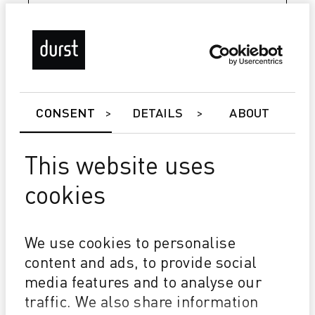
CONSENT
DETAILS
ABOUT
This website uses
Tau 340 RSC E
cookies
A PROVA DI FUTURO Velocità, larghezza di stampa e
colori di processo aggiornabili
TCO VANTAGGIOSO Investimento conveniente Basso
We use cookies to personalise
consumo di inchiostro
LA MIGLIORE DEL SEGMENTO 1200x1200 dpi a 2 pl
content and ads, to provide social
Bianco ad alta opacità
media features and to analyse our
traffic. We also share information