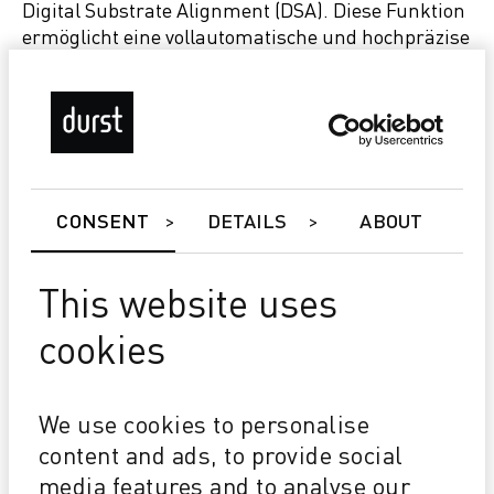
Digital Substrate Alignment (DSA). Diese Funktion
ermöglicht eine vollautomatische und hochpräzise
Substratpositionierung, reduziert manuelle
Eingriffe deutlich und verkürzt Rüstzeiten.
Das Ergebnis ist eine effizientere, reproduzierbare
und über mehrere Schichten hinweg skalierbare
Produktion.
CONSENT
DETAILS
ABOUT
Kyveris Sandbox und Open Software
Initiative
This website uses
cookies
Mit der digitalen Ebene erweitert Durst diesen
Systemansatz und präsentiert auf der FESPA
erstmals öffentlich die Kyveris Sandbox.
We use cookies to personalise
Maschinen, Aufträge, Materialien und
Produktionsergebnisse werden
content and ads, to provide social
systemübergreifend miteinander verbunden.
media features and to analyse our