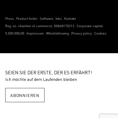
Press
.
Product finder
.
Software
.
Inks
.
Kontakt
Reg. no. chamber of commerce: 00848170213
.
Corporate capital:
5.000.000,00
.
Impressum
.
Whistleblowing
.
Privacy policy
.
Cookies
SEIEN SIE DER ERSTE, DER ES ERFÄHRT!
Ich möchte auf dem Laufenden bleiben
ABONNIEREN