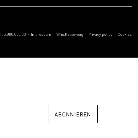
.
.
.
.
l: 5.000.000,00
Impressum
Whistleblowing
Privacy policy
Cookies
ABONNIEREN