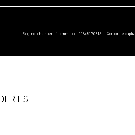
.
Reg. no. chamber of commerce: 00848170213
Corporate capita
 DER ES