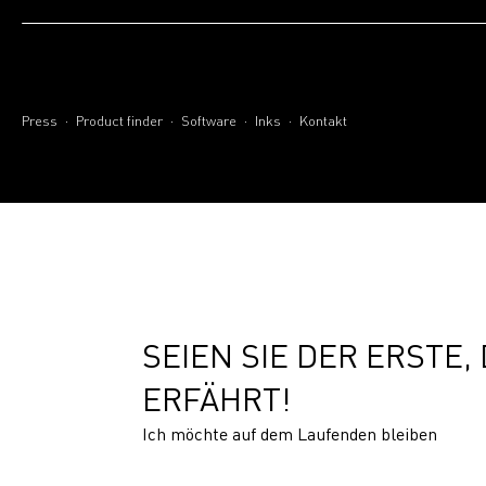
.
.
.
.
Press
Product finder
Software
Inks
Kontakt
SEIEN SIE DER ERSTE,
ERFÄHRT!
Ich möchte auf dem Laufenden bleiben