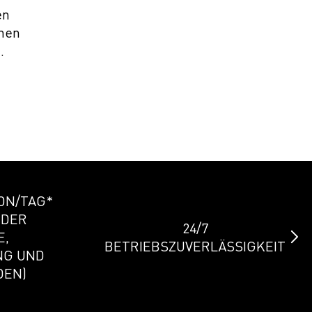
en
chen
.
ION/TAG*
 DER
24/7
E,
BETRIEBSZUVERLÄSSIGKEIT
NG UND
DEN)