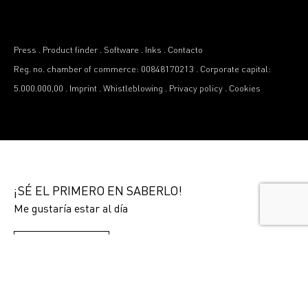
Press
.
Product finder
.
Software
.
Inks
.
Contacto
Reg. no. chamber of commerce: 00848170213
.
Corporate capital:
5.000.000,00
.
Imprint
.
Whistleblowing
.
Privacy policy
.
Cookies
¡SÉ EL PRIMERO EN SABERLO!
Me gustaría estar al día
SUBSCRIBIR