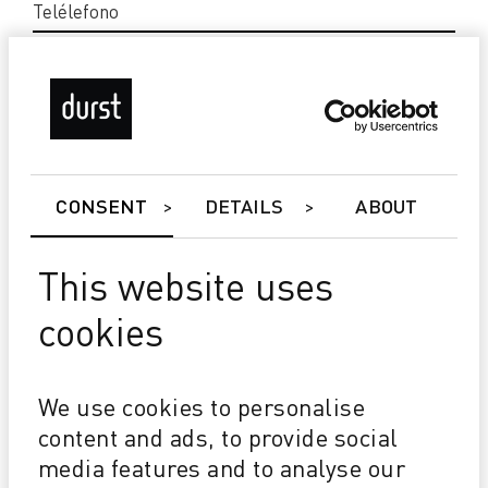
CONSENT
DETAILS
ABOUT
¡SEA EL PRIMERO EN SABERLO!
This website uses
Me gustaría estar al día y autorizo
a Durst a enviarme los boletines
cookies
de noticias, el marketing y/o el
material informativo de acuerdo
con la legislación aplicable.
We use cookies to personalise
content and ads, to provide social
media features and to analyse our
PRIVACIDAD