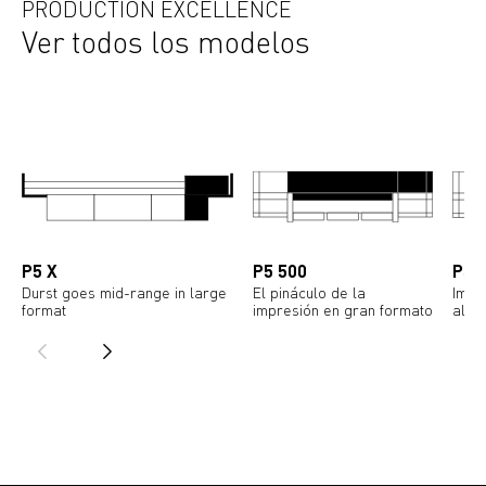
PRODUCTION EXCELLENCE
Ver todos los modelos
P5 X
P5 500
P5 
Durst goes mid-range in large
El pináculo de la
Impr
format
impresión en gran formato
alta 