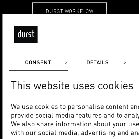
DURST WORKFLOW
CONSENT
DETAILS
Quality Made in Durst.
This website uses cookies
Reinhard Moser
Project Manager, P5 X
We use cookies to personalise content and
provide social media features and to analy
We also share information about your use 
COMPANY
with our social media, advertising and an