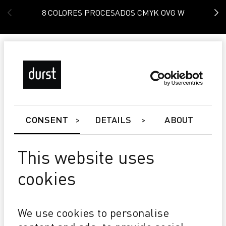
8 COLORES PROCESADOS CMYK OVG W
CONSENT
DETAILS
ABOUT
This website uses
cookies
Tau 340 RSC E
PREPARADA PARA EL FUTURO Velocidad, anchura
We use cookies to personalise
de impresión y colores de adición al proceso