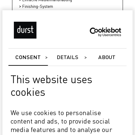
Finishing-System
Datenrückseitendrucker
CONSENT
DETAILS
ABOUT
This website uses
cookies
We use cookies to personalise
P5 350/HS
content and ads, to provide social
Master Roll System
media features and to analyse our
Durst Relief - (Weiß-und Farbeffekt)