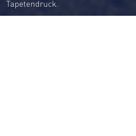
Tapetendruck.
Durst Group
>
Segments
>
Durst - Anwendungen für den industriellen
Textil- und Tapetendruck.
Durst - Anwendungen für den
industriellen Textil- und
Tapetendruck.
Für Textildrucker mit höchsten
Qualitätsanforderungen, die in den Bereichen
Mode, Freizeit- und Sportbekleidung,
Heimtextilien, Tapeten und Soft Signage arbeiten,
bietet die Alpha-Produktlinie höchste
Produktivität, Prozessstabilität und Profitabilität.
Der Pixel-to-Output Ansatz von Durst vereint