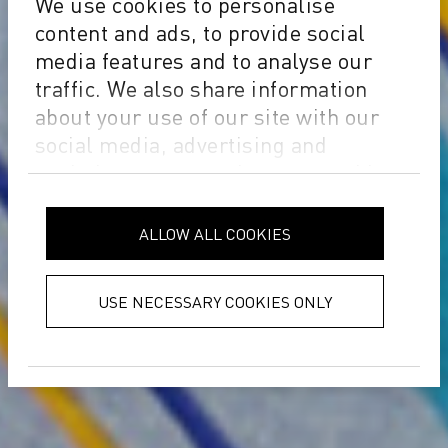
We use cookies to personalise
content and ads, to provide social
media features and to analyse our
traffic. We also share information
about your use of our site with our
social media, advertising and
analytics partners who may combine
it with other information that you’ve
provided to them or that they’ve
ALLOW ALL COOKIES
collected from your use of their
services.
Privacy Policy
USE NECESSARY COOKIES ONLY