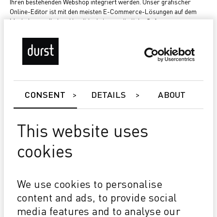
Ihren bestehenden Webshop integriert werden. Unser grafischer
Online-Editor ist mit den meisten E-Commerce-Lösungen auf dem
Markt kompatibel und benötigt keine zusätzliche Software.
STEIGERN SIE IHRE KONVERSIONSRATE
CONSENT
DETAILS
ABOUT
Mit der 3D-Vorschauen und den entsprechenden Mockups ist es
einfach, den wahrgenommenen Wert des Produkts zu erhöhen und so
This website uses
das Vertrauen in das Produkt zu stärken. Damit steigern Sie die
Konversionsrate Ihres E-Commerce.
cookies
We use cookies to personalise
content and ads, to provide social
ERLEICHTERN SIE DIE AUFTRAGSPLATZIERUNG
media features and to analyse our