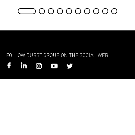
FOLLOW DURST GROUP ON THE SOCIAL WEB
Durst Group AG
Julius-Durst-Str. 4
39042 Brixen, Italien
+39 0472 810111
info@durst-group.com