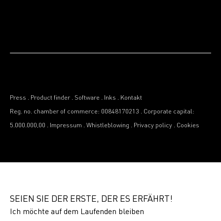
Press
.
Product finder
.
Software
.
Inks
.
Kontakt
Reg. no. chamber of commerce: 00848170213
.
Corporate capital:
5.000.000,00
.
Impressum
.
Whistleblowing
.
Privacy policy
.
Cookies
SEIEN SIE DER ERSTE, DER ES ERFÄHRT!
Ich möchte auf dem Laufenden bleiben