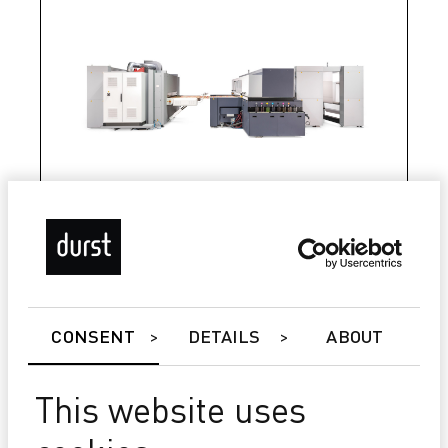
Alpha 330 Textile Edition
Für den 24/7 Einsatz konzipiert
8 Farben mit symmentrischer Farbanordnung
64 Druckköpfe mit kontinuierlicher Tintenzirkulation
CONSENT
DETAILS
ABOUT
This website uses